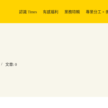
認識 Times
有感福利
業務特輯
專業分工 ×
文章: 0