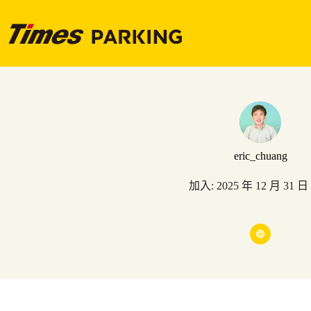
跳
至
主
要
內
容
eric_chuang
加入: 2025 年 12 月 31 日