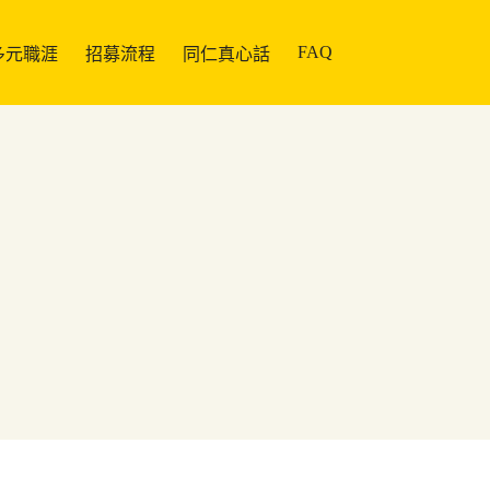
FAQ
 多元職涯
招募流程
同仁真心話